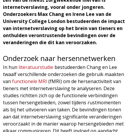
g
internetverslaving, vooral onder jongeren.
Onderzoekers Max Chang en Irene Lee van de
a
University College London bestudeerden de impact
van internetverslaving op het brein van tieners en
z
onthulden verontrustende bevindingen over de
veranderingen die dit kan veroorzaken.
i
Onderzoek naar hersennetwerken
n
In hun
literatuurstudie
bestudeerden Chang en Lee
e
twaalf verschillende onderzoeken die gebruik maakten
van
functionele MRI
(fMRI) om de hersenactiviteit van
tieners met internetverslaving te analyseren. Deze
studies richtten zich op de functionele verbindingen
tussen hersengebieden, zowel tijdens rustmomenten
als bij het uitvoeren van taken. De bevindingen tonen
aan dat internetverslaving significante veranderingen
veroorzaakt in de manier waarop hersengebieden met
elkaar communiceren. Dit heeft invloed op aandacht,