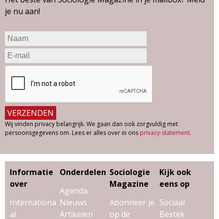
je nu aan!
Wij vinden privacy belangrijk. We gaan dan ook zorgvuldig met
persoonsgegevens om. Lees er alles over in ons
privacy-statement
.
Informatie
Onderdelen
Sociologie
Kijk ook
over
Magazine
eens op
Agenda
Internationa
Nieuws
Abonneer je
Sociaal
al
Artikelen
op de
Bestek