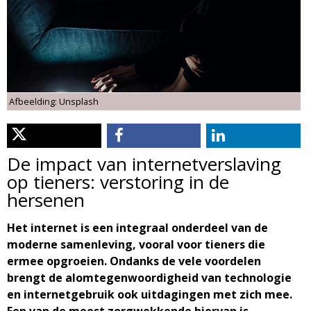
d
i
m
o
e
l
n
Afbeelding: Unsplash
u
o
g
De impact van internetverslaving
op tieners: verstoring in de
i
hersenen
e
Het internet is een integraal onderdeel van de
moderne samenleving, vooral voor tieners die
M
ermee opgroeien. Ondanks de vele voordelen
brengt de alomtegenwoordigheid van technologie
a
en internetgebruik ook uitdagingen met zich mee.
Een van de meest zorgwekkende hiervan is