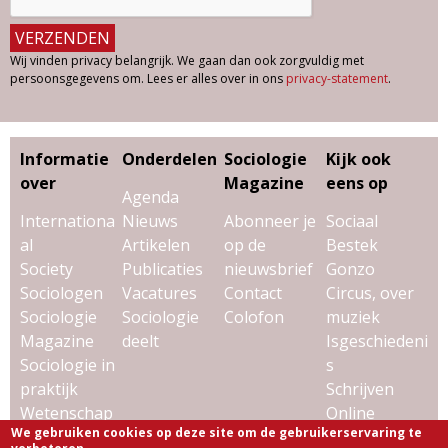
Wij vinden privacy belangrijk. We gaan dan ook zorgvuldig met
persoonsgegevens om. Lees er alles over in ons
privacy-statement
.
Informatie
Onderdelen
Sociologie
Kijk ook
over
Magazine
eens op
Agenda
Internationa
Nieuws
Abonneer je
Sociaal
al
Artikelen
op de
Bestek
Society
Publicaties
nieuwsbrief
Gonzo
Sociologen
Vacatures
Contact
Circus, over
Sociologie
Sociologie
Colofon
muziek
Magazine
deelt
Isgeschiedeni
Sociologie in
s
praktijk
Schrijven
Wetenschap
Online
We gebruiken cookies op deze site om de gebruikerservaring te
& sociologie
Uitgeverij