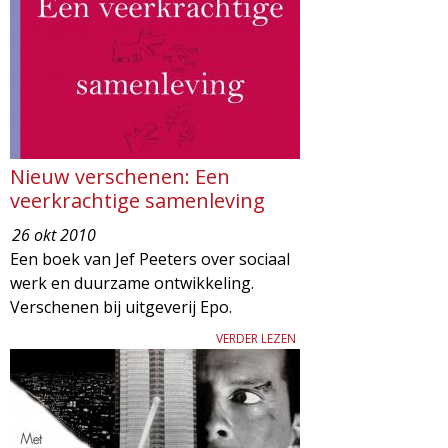
d
i
m
o
e
l
n
u
o
Nieuw verschenen: Een
veerkrachtige samenleving
g
26 okt 2010
Een boek van Jef Peeters over sociaal
i
werk en duurzame ontwikkeling.
Verschenen bij uitgeverij Epo.
e
VERDER LEZEN
M
a