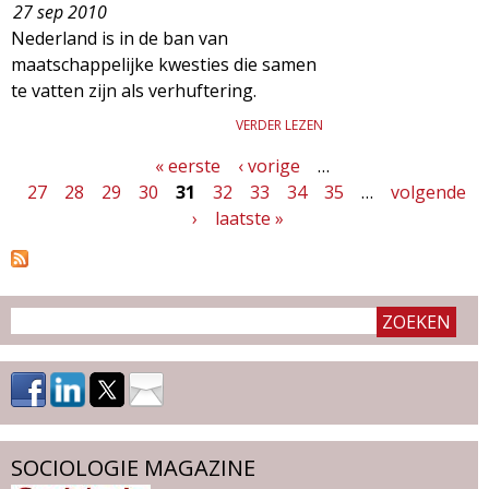
27 sep 2010
Nederland is in de ban van
maatschappelijke kwesties die samen
te vatten zijn als verhuftering.
VERDER LEZEN
« eerste
‹ vorige
…
P
27
28
29
30
31
32
33
34
35
…
volgende
a
›
laatste »
g
i
n
a
'
s
SOCIOLOGIE MAGAZINE