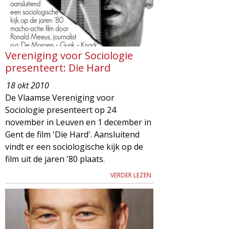
g
a
z
Vereniging voor Sociologie
presenteert: Die Hard
i
18 okt 2010
De Vlaamse Vereniging voor
n
Sociologie presenteert op 24
november in Leuven en 1 december in
e
Gent de film 'Die Hard'. Aansluitend
vindt er een sociologische kijk op de
film uit de jaren '80 plaats.
VERDER LEZEN