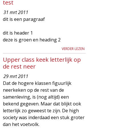
g
test
31 mrt 2011
a
dit is een paragraaf
z
dit is header 1
deze is groen en heading 2
i
VERDER LEZEN
n
Upper class keek letterlijk op
de rest neer
e
29 mrt 2011
Dat de hogere klassen figuurlijk
neerkeken op de rest van de
samenleving, is (nog altijd) een
bekend gegeven. Maar dat blijkt ook
letterlijk zo geweest te zijn. De high
society was inderdaad een stuk groter
dan het voetvolk.