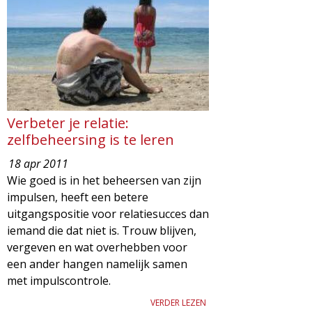
d
i
m
o
e
l
n
u
o
Verbeter je relatie:
zelfbeheersing is te leren
g
18 apr 2011
Wie goed is in het beheersen van zijn
i
impulsen, heeft een betere
uitgangspositie voor relatiesucces dan
e
iemand die dat niet is. Trouw blijven,
vergeven en wat overhebben voor
M
een ander hangen namelijk samen
met impulscontrole.
a
VERDER LEZEN