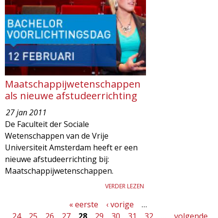
Maatschappijwetenschappen
als nieuwe afstudeerrichting
27 jan 2011
De Faculteit der Sociale
Wetenschappen van de Vrije
Universiteit Amsterdam heeft er een
nieuwe afstudeerrichting bij:
Maatschappijwetenschappen.
VERDER LEZEN
« eerste
‹ vorige
…
P
24
25
26
27
28
29
30
31
32
…
volgende