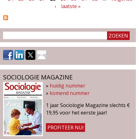
a
›
laatste »
g
i
n
a
'
s
SOCIOLOGIE MAGAZINE
»
huidig nummer
»
komend nummer
1 jaar Sociologie Magazine slechts €
19,95 voor het eerste jaar!
PROFITEER NU!