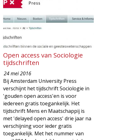
d
i
m
o
e
l
n
u
o
Open access van Sociologie
tijdschriften
g
24 mei 2016
Bij Amsterdam University Press
i
verschijnt het tijdschrift Sociologie in
'gouden open access'en is voor
e
iedereen gratis toegankelijk. Het
tijdschrift Mens en Maatschappij is
M
met 'delayed open access' drie jaar na
verschijning voor ieder gratis
a
toegankelijk. Met het nummer van