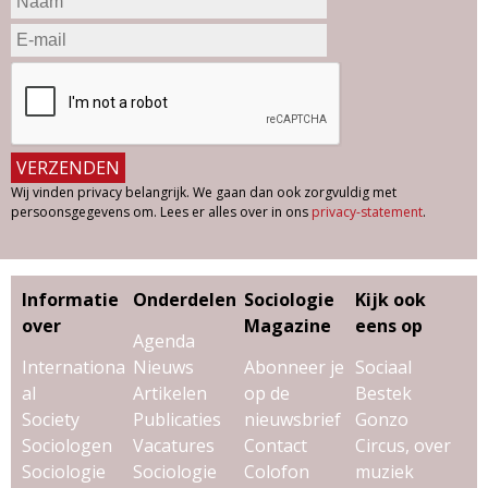
Wij vinden privacy belangrijk. We gaan dan ook zorgvuldig met
persoonsgegevens om. Lees er alles over in ons
privacy-statement
.
Informatie
Onderdelen
Sociologie
Kijk ook
over
Magazine
eens op
Agenda
Internationa
Nieuws
Abonneer je
Sociaal
al
Artikelen
op de
Bestek
Society
Publicaties
nieuwsbrief
Gonzo
Sociologen
Vacatures
Contact
Circus, over
Sociologie
Sociologie
Colofon
muziek