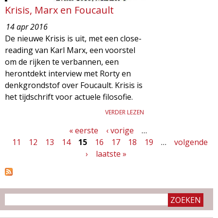
Krisis, Marx en Foucault
14 apr 2016
De nieuwe Krisis is uit, met een close-
reading van Karl Marx, een voorstel
om de rijken te verbannen, een
herontdekt interview met Rorty en
denkgrondstof over Foucault. Krisis is
het tijdschrift voor actuele filosofie.
VERDER LEZEN
« eerste
‹ vorige
…
P
11
12
13
14
15
16
17
18
19
…
volgende
a
›
laatste »
g
i
n