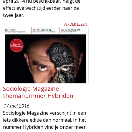
april 2014 nu beschikbaar, neigt de
g
effectieve wachttijd eerder naar de
twee jaar.
a
VERDER LEZEN
z
i
n
e
Sociologie Magazine
themanummer Hybriden
17 mei 2016
Sociologie Magazine verschijnt in een
iets dikkere editie dan normaal. In het
nummer Hybriden vind je onder meer: