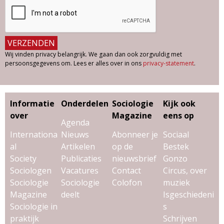
Wij vinden privacy belangrijk. We gaan dan ook zorgvuldig met
persoonsgegevens om. Lees er alles over in ons
privacy-statement
.
Informatie
Onderdelen
Sociologie
Kijk ook
over
Magazine
eens op
Agenda
Internationa
Nieuws
Abonneer je
Sociaal
al
Artikelen
op de
Bestek
Society
Publicaties
nieuwsbrief
Gonzo
Sociologen
Vacatures
Contact
Circus, over
Sociologie
Sociologie
Colofon
muziek
Magazine
deelt
Isgeschiedeni
Sociologie in
s
praktijk
Schrijven