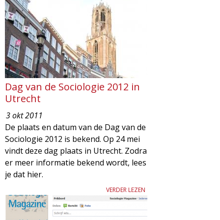
d
i
m
o
e
l
n
u
o
Dag van de Sociologie 2012 in
Utrecht
g
3 okt 2011
De plaats en datum van de Dag van de
i
Sociologie 2012 is bekend. Op 24 mei
vindt deze dag plaats in Utrecht. Zodra
e
er meer informatie bekend wordt, lees
je dat hier.
M
VERDER LEZEN
a