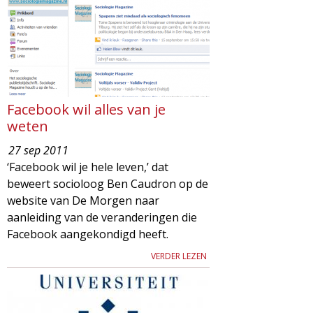
g
a
z
i
Facebook wil alles van je
weten
n
27 sep 2011
‘Facebook wil je hele leven,’ dat
e
beweert socioloog Ben Caudron op de
website van De Morgen naar
aanleiding van de veranderingen die
Facebook aangekondigd heeft.
VERDER LEZEN