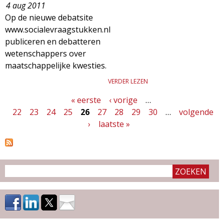
4 aug 2011
Op de nieuwe debatsite
www.socialevraagstukken.nl
publiceren en debatteren
wetenschappers over
maatschappelijke kwesties.
VERDER LEZEN
« eerste
‹ vorige
…
P
22
23
24
25
26
27
28
29
30
…
volgende
a
›
laatste »
g
i
n
a
'