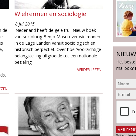
Wielrennen en sociologie
8 jul 2015
n de
'Nederland heeft de gele trui' Nieuw boek
te
van socioloog Benjo Maso over wielrennen
es
in de Lage Landen vanuit sociologisch en
e,
historisch perpectief. Over hoe 'Voorzichtige
NIEUW
belangstelling uitgroeide tot een nationale
Het beste
bezieling'.
mailbox? 
VERDER LEZEN
ids,
EZEN
Wij vinden p