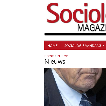
H
S
HOME
SOCIOLOGIE VANDAAG
o
o
Home
»
Nieuws
o
Nieuws
c
f
d
i
m
o
e
l
n
u
o