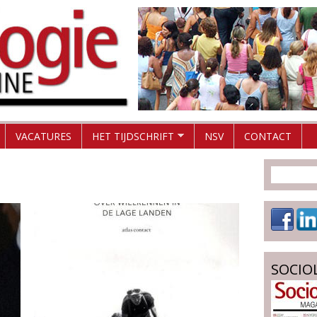
Overslaan
en
naar
de
inhoud
gaan
VACATURES
HET TIJDSCHRIFT
NSV
CONTACT
SOCIO