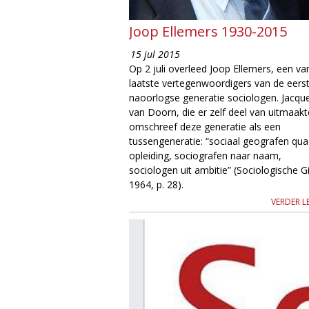
g
Joop Ellemers 1930-2015
i
15 jul 2015
Op 2 juli overleed Joop Ellemers, een va
e
laatste vertegenwoordigers van de eers
naoorlogse generatie sociologen. Jacqu
M
van Doorn, die er zelf deel van uitmaakt
omschreef deze generatie als een
a
tussengeneratie: “sociaal geografen qua
opleiding, sociografen naar naam,
g
sociologen uit ambitie” (Sociologische G
1964, p. 28).
a
VERDER L
z
i
n