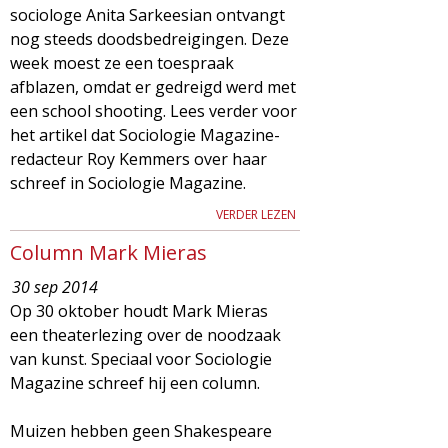
g
sociologe Anita Sarkeesian ontvangt
nog steeds doodsbedreigingen. Deze
a
week moest ze een toespraak
afblazen, omdat er gedreigd werd met
z
een school shooting. Lees verder voor
het artikel dat Sociologie Magazine-
i
redacteur Roy Kemmers over haar
schreef in Sociologie Magazine.
n
VERDER LEZEN
e
Column Mark Mieras
30 sep 2014
Op 30 oktober houdt Mark Mieras
een theaterlezing over de noodzaak
van kunst. Speciaal voor Sociologie
Magazine schreef hij een column.
Muizen hebben geen Shakespeare