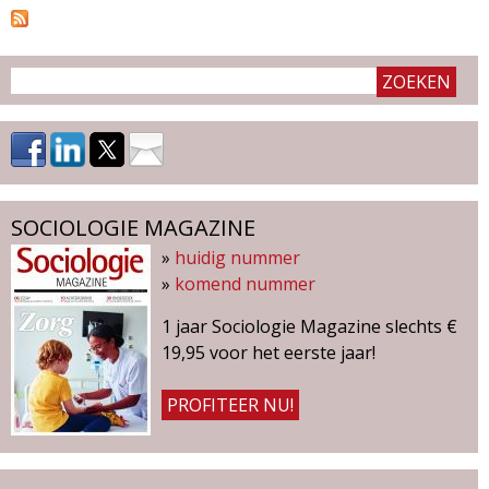
g
i
n
a
'
s
SOCIOLOGIE MAGAZINE
»
huidig nummer
»
komend nummer
1 jaar Sociologie Magazine slechts €
19,95 voor het eerste jaar!
PROFITEER NU!