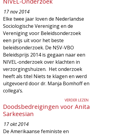
NIVEL-Onderzoek
d
i
17 nov 2014
m
Elke twee jaar loven de Nederlandse
o
Sociologische Vereniging en de
e
Vereniging voor Beleidsonderzoek
l
n
een prijs uit voor het beste
beleidsonderzoek. De NSV-VBO
u
o
Beleidsprijs 2014 is gegaan naar een
NIVEL-onderzoek over klachten in
g
verzorgingshuizen. Het onderzoek
heeft als titel Niets te klagen en werd
i
uitgevoerd door dr. Manja Bomhoff en
collega’s.
e
VERDER LEZEN
Doodsbedreigingen voor Anita
M
Sarkeesian
a
17 okt 2014
De Amerikaanse feministe en