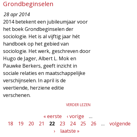
Grondbeginselen
28 apr 2014
2014 betekent een jubileumjaar voor
het boek Grondbeginselen der
sociologie. Het is al vijftig jaar hét
handboek op het gebied van
sociologie. Het werk, geschreven door
Hugo de Jager, Albert L. Mok en
Pauwke Berkers, geeft inzicht in
sociale relaties en maatschappelijke
verschijnselen. In april is de
veertiende, herziene editie
verschenen.
VERDER LEZEN
« eerste
‹ vorige
…
P
18
19
20
21
22
23
24
25
26
…
volgende
a
›
laatste »