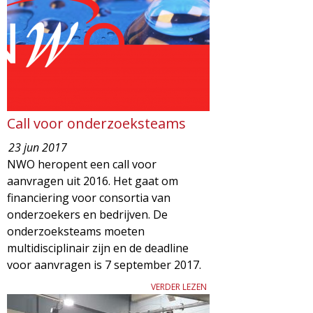
d
i
m
o
e
l
n
u
o
Call voor onderzoeksteams
23 jun 2017
g
NWO heropent een call voor
aanvragen uit 2016. Het gaat om
i
financiering voor consortia van
onderzoekers en bedrijven. De
e
onderzoeksteams moeten
multidisciplinair zijn en de deadline
M
voor aanvragen is 7 september 2017.
a
VERDER LEZEN