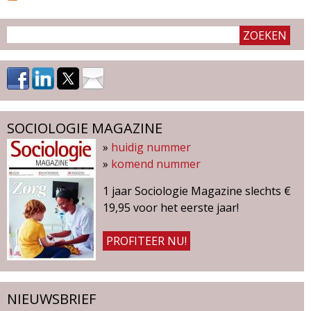
i
n
a
'
s
SOCIOLOGIE MAGAZINE
»
huidig nummer
»
komend nummer
1 jaar Sociologie Magazine slechts €
19,95 voor het eerste jaar!
PROFITEER NU!
NIEUWSBRIEF