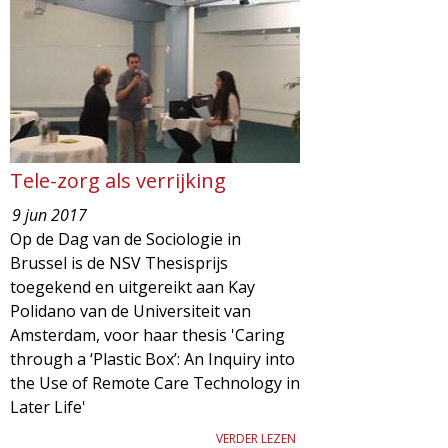
g
a
z
i
Tele-zorg als verrijking
n
9 jun 2017
Op de Dag van de Sociologie in
e
Brussel is de NSV Thesisprijs
toegekend en uitgereikt aan Kay
Polidano van de Universiteit van
Amsterdam, voor haar thesis 'Caring
through a ‘Plastic Box’: An Inquiry into
the Use of Remote Care Technology in
Later Life'
VERDER LEZEN