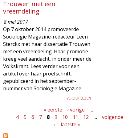
Trouwen met een
vreemdeling
8 mei 2017
Op 7 oktober 2014 promoveerde
Sociologie Magazine-redacteur Leen
Sterckx met haar dissertatie Trouwen
met een vreemdeling. Haar promotie
kreeg veel aandacht, in onder meer de
Volkskrant. Lees verder voor een
artikel over haar proefschrift,
gepubliceerd in het september-
nummer van Sociologie Magazine
VERDER LEZEN
« eerste
‹ vorige
…
P
4
5
6
7
8
9
10
11
12
…
volgende
a
›
laatste »
g