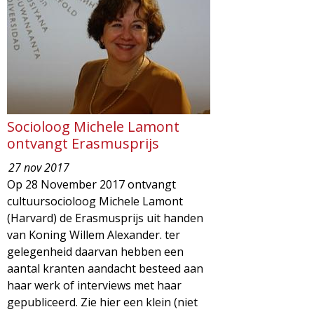
g
a
z
i
Socioloog Michele Lamont
n
ontvangt Erasmusprijs
27 nov 2017
e
Op 28 November 2017 ontvangt
cultuursocioloog Michele Lamont
(Harvard) de Erasmusprijs uit handen
van Koning Willem Alexander. ter
gelegenheid daarvan hebben een
aantal kranten aandacht besteed aan
haar werk of interviews met haar
gepubliceerd. Zie hier een klein (niet