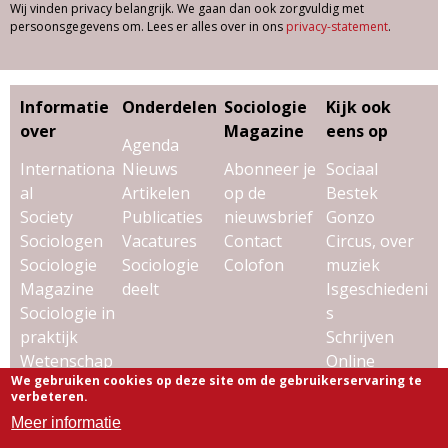
Wij vinden privacy belangrijk. We gaan dan ook zorgvuldig met
persoonsgegevens om. Lees er alles over in ons
privacy-statement
.
Informatie
Onderdelen
Sociologie
Kijk ook
over
Magazine
eens op
Agenda
Internationa
Nieuws
Abonneer je
Sociaal
al
Artikelen
op de
Bestek
Society
Publicaties
nieuwsbrief
Gonzo
Sociologen
Vacatures
Contact
Circus, over
Sociologie
Sociologie
Colofon
muziek
Magazine
deelt
Isgeschiedeni
Sociologie in
s
praktijk
Schrijven
Wetenschap
Online
We gebruiken cookies op deze site om de gebruikerservaring te
& sociologie
Uitgeverij
verbeteren.
Virtùmedia
Meer informatie