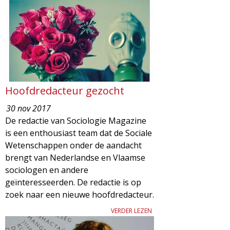
d
i
m
o
e
l
n
u
o
Hoofdredacteur gezocht
30 nov 2017
g
De redactie van Sociologie Magazine
is een enthousiast team dat de Sociale
i
Wetenschappen onder de aandacht
brengt van Nederlandse en Vlaamse
e
sociologen en andere
geïnteresseerden. De redactie is op
M
zoek naar een nieuwe hoofdredacteur.
a
VERDER LEZEN