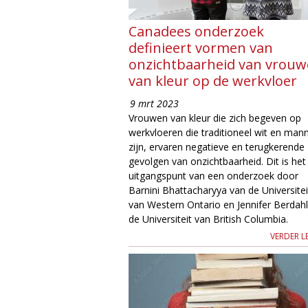
g
Canadees onderzoek
definieert vormen van
i
onzichtbaarheid van vrou
e
van kleur op de werkvloer
9 mrt 2023
M
Vrouwen van kleur die zich begeven op
werkvloeren die traditioneel wit en mann
a
zijn, ervaren negatieve en terugkerende
gevolgen van onzichtbaarheid. Dit is het
g
uitgangspunt van een onderzoek door
Barnini Bhattacharyya van de Universitei
a
van Western Ontario en Jennifer Berdah
de Universiteit van British Columbia.
z
VERDER L
i
n