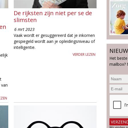
De rijksten zijn niet per se de
slimsten
wen
6 mrt 2023
Vaak wordt er gesuggereerd dat je inkomen
gespiegeld wordt aan je opleidingsniveau of
intelligentie.
NIEUW
VERDER LEZEN
elijk
Het beste
mailbox? 
t
l van
EZEN
Wij vinden p