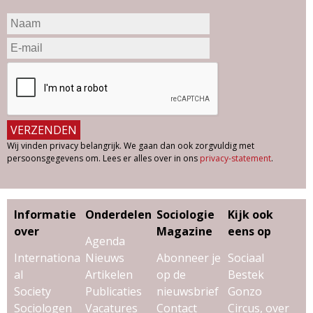
Wij vinden privacy belangrijk. We gaan dan ook zorgvuldig met
persoonsgegevens om. Lees er alles over in ons
privacy-statement
.
Informatie
Onderdelen
Sociologie
Kijk ook
over
Magazine
eens op
Agenda
Internationa
Nieuws
Abonneer je
Sociaal
al
Artikelen
op de
Bestek
Society
Publicaties
nieuwsbrief
Gonzo
Sociologen
Vacatures
Contact
Circus, over