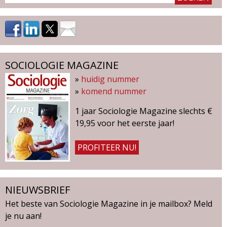
n
a
'
s
SOCIOLOGIE MAGAZINE
»
huidig nummer
»
komend nummer
1 jaar Sociologie Magazine slechts €
19,95 voor het eerste jaar!
PROFITEER NU!
NIEUWSBRIEF
Het beste van Sociologie Magazine in je mailbox? Meld
je nu aan!