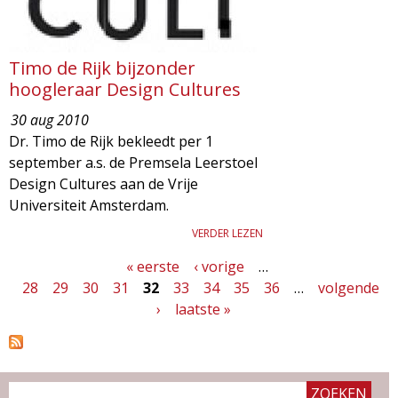
Timo de Rijk bijzonder
hoogleraar Design Cultures
30 aug 2010
Dr. Timo de Rijk bekleedt per 1
september a.s. de Premsela Leerstoel
Design Cultures aan de Vrije
Universiteit Amsterdam.
VERDER LEZEN
« eerste
‹ vorige
…
P
28
29
30
31
32
33
34
35
36
…
volgende
a
›
laatste »
g
i