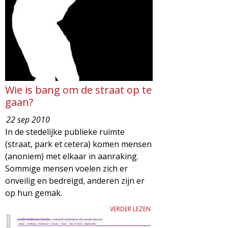
d
i
m
o
e
l
n
u
o
Wie is bang om de straat op te
gaan?
g
22 sep 2010
In de stedelijke publieke ruimte
i
(straat, park et cetera) komen mensen
(anoniem) met elkaar in aanraking.
e
Sommige mensen voelen zich er
onveilig en bedreigd, anderen zijn er
M
op hun gemak.
a
VERDER LEZEN