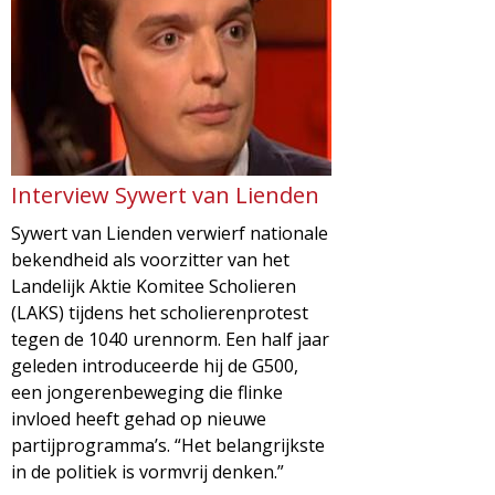
d
i
m
o
e
l
n
u
o
Interview Sywert van Lienden
Sywert van Lienden verwierf nationale
g
bekendheid als voorzitter van het
Landelijk Aktie Komitee Scholieren
i
(LAKS) tijdens het scholierenprotest
tegen de 1040 urennorm. Een half jaar
e
geleden introduceerde hij de G500,
een jongerenbeweging die flinke
M
invloed heeft gehad op nieuwe
partijprogramma’s. “Het belangrijkste
a
in de politiek is vormvrij denken.”