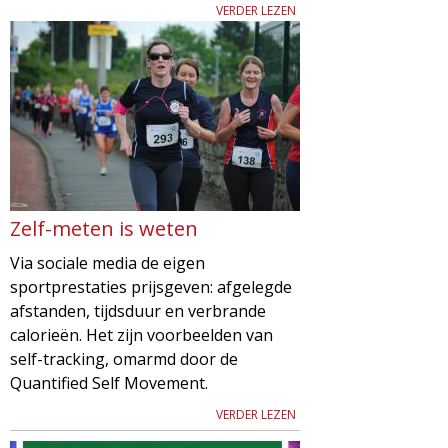
g
VERDER LEZEN
a
z
i
n
Zelf-meten is weten
e
Via sociale media de eigen
sportprestaties prijsgeven: afgelegde
afstanden, tijdsduur en verbrande
calorieën. Het zijn voorbeelden van
self-tracking, omarmd door de
Quantified Self Movement.
VERDER LEZEN