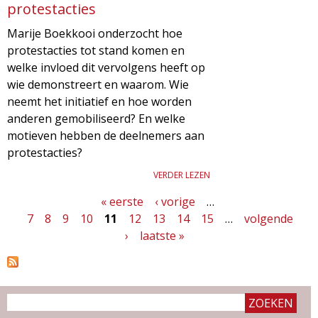
protestacties
Marije Boekkooi onderzocht hoe
protestacties tot stand komen en
welke invloed dit vervolgens heeft op
wie demonstreert en waarom. Wie
neemt het initiatief en hoe worden
anderen gemobiliseerd? En welke
motieven hebben de deelnemers aan
protestacties?
VERDER LEZEN
« eerste
‹ vorige
…
P
7
8
9
10
11
12
13
14
15
…
volgende
a
›
laatste »
g
i
n