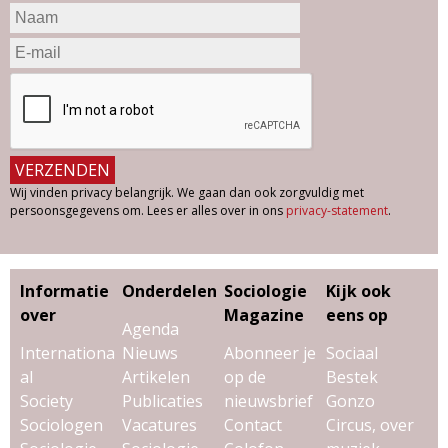
Wij vinden privacy belangrijk. We gaan dan ook zorgvuldig met
persoonsgegevens om. Lees er alles over in ons
privacy-statement
.
Informatie
Onderdelen
Sociologie
Kijk ook
over
Magazine
eens op
Agenda
Internationa
Nieuws
Abonneer je
Sociaal
al
Artikelen
op de
Bestek
Society
Publicaties
nieuwsbrief
Gonzo
Sociologen
Vacatures
Contact
Circus, over