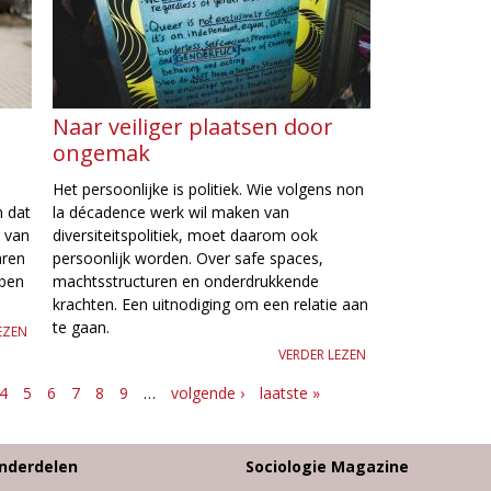
Naar veiliger plaatsen door
ongemak
Het persoonlijke is politiek. Wie volgens non
n dat
la décadence werk wil maken van
 van
diversiteitspolitiek, moet daarom ook
aren
persoonlijk worden. Over safe spaces,
bben
machtsstructuren en onderdrukkende
krachten. Een uitnodiging om een relatie aan
te gaan.
EZEN
VERDER LEZEN
4
5
6
7
8
9
…
volgende ›
laatste »
nderdelen
Sociologie Magazine