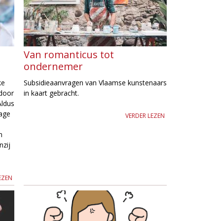
Van romanticus tot
ondernemer
ke
Subsidieaanvragen van Vlaamse kunstenaars
 door
in kaart gebracht.
Aldus
rage
VERDER LEZEN
n
nzij
e
EZEN