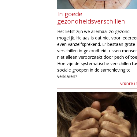
g
In goede
gezondheidsverschillen
i
Het liefst zijn we allemaal zo gezond
e
mogelijk. Helaas is dat niet voor iederee
even vanzelfsprekend. Er bestaan grote
M
verschillen in gezondheid tussen mense
niet alleen veroorzaakt door pech of toe
a
Hoe zijn de systematische verschillen t
sociale groepen in de samenleving te
g
verklaren?
VERDER L
a
z
i
n