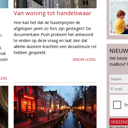
Van woning tot handelswaar
Hoe kan het dat de huizenprijzen de
afgelopen jaren zo fors zijn gestegen? De
documentaire Push probeert het antwoord
n
te vinden op deze vraag en laat zien dat
allerlei duistere krachten een desastreuze rol
n,
NIEUW
hebben gespeeld.
val.
Het beste
ussen
VERDER LEZEN
mailbox? 
EZEN
Wij vinden p