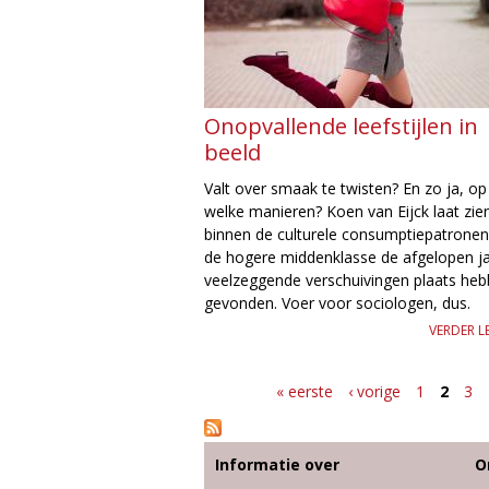
Onopvallende leefstijlen in
beeld
Valt over smaak te twisten? En zo ja, op
welke manieren? Koen van Eijck laat zie
binnen de culturele consumptiepatronen
de hogere middenklasse de afgelopen j
veelzeggende verschuivingen plaats he
gevonden. Voer voor sociologen, dus.
VERDER L
« eerste
‹ vorige
1
2
3
P
a
g
Informatie over
O