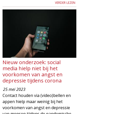
VERDER LEZEN
Nieuw onderzoek: social
media hielp niet bij het
voorkomen van angst en
depressie tijdens corona
25 mei 2023
Contact houden via (video)bellen en
appen hielp maar weinig bij het
voorkomen van angst en depressie
van mensen tijdens de pandemische