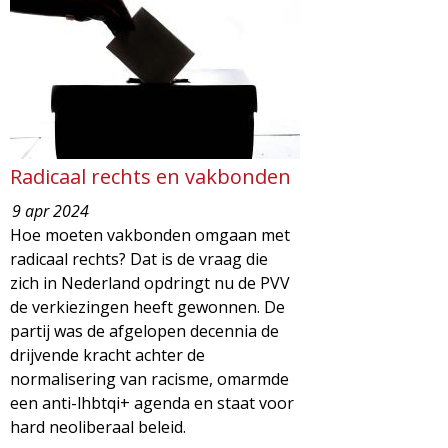
d
i
m
o
e
l
n
u
o
Radicaal rechts en vakbonden
9 apr 2024
g
Hoe moeten vakbonden omgaan met
radicaal rechts? Dat is de vraag die
i
zich in Nederland opdringt nu de PVV
de verkiezingen heeft gewonnen. De
e
partij was de afgelopen decennia de
drijvende kracht achter de
M
normalisering van racisme, omarmde
een anti-lhbtqi+ agenda en staat voor
a
hard neoliberaal beleid.