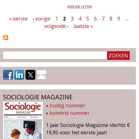
VERDER LEZEN
« eerste
‹ vorige
1
2
3
4
5
6
7
8
9
…
P
volgende ›
laatste »
a
g
i
n
a
'
SOCIOLOGIE MAGAZINE
s
»
huidig nummer
»
komend nummer
1 jaar Sociologie Magazine slechts €
19,95 voor het eerste jaar!