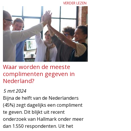
g
VERDER LEZEN
a
z
i
n
Waar worden de meeste
e
complimenten gegeven in
Nederland?
5 mrt 2024
Bijna de helft van de Nederlanders
(45%) zegt dagelijks een compliment
te geven. Dit blijkt uit recent
onderzoek van Hallmark onder meer
dan 1.550 respondenten. Uit het