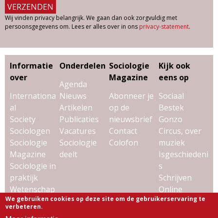
Wij vinden privacy belangrijk. We gaan dan ook zorgvuldig met
persoonsgegevens om. Lees er alles over in ons
privacy-statement
.
Informatie
Onderdelen
Sociologie
Kijk ook
over
Magazine
eens op
Agenda
Internationa
Nieuws
Abonneer je
Sociaal
al
Artikelen
op de
Bestek
Society
Publicaties
nieuwsbrief
Gonzo
Sociologen
Vacatures
Contact
Circus, over
Sociologie
Sociologie
Colofon
muziek
Magazine
deelt
Isgeschiedeni
Sociologie in
s
praktijk
Schrijven
Wetenschap
Online
We gebruiken cookies op deze site om de gebruikerservaring te
& sociologie
Uitgeverij
verbeteren.
Virtùmedia