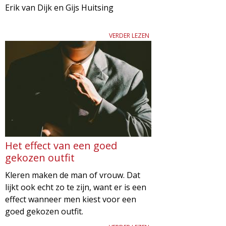
Erik van Dijk en Gijs Huitsing
d
i
m
o
VERDER LEZEN
e
l
n
u
o
g
i
Het effect van een goed
e
gekozen outfit
Kleren maken de man of vrouw. Dat
M
lijkt ook echt zo te zijn, want er is een
effect wanneer men kiest voor een
a
goed gekozen outfit.