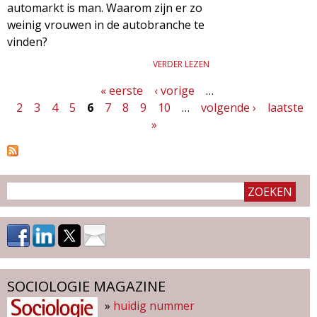
automarkt is man. Waarom zijn er zo
weinig vrouwen in de autobranche te
vinden?
VERDER LEZEN
« eerste
‹ vorige
…
P
2
3
4
5
6
7
8
9
10
…
volgende ›
laatste
a
»
g
i
n
a
'
s
SOCIOLOGIE MAGAZINE
»
huidig nummer