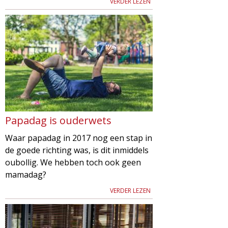
VERDER LEZEN
g
a
z
i
n
Papadag is ouderwets
e
Waar papadag in 2017 nog een stap in
de goede richting was, is dit inmiddels
oubollig. We hebben toch ook geen
mamadag?
VERDER LEZEN