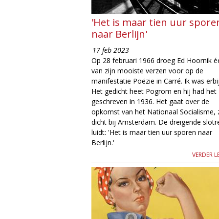
g
'Het is maar tien uur spore
naar Berlijn'
i
17 feb 2023
e
Op 28 februari 1966 droeg Ed Hoornik é
van zijn mooiste verzen voor op de
M
manifestatie Poëzie in Carré. Ik was erbij
Het gedicht heet Pogrom en hij had het
a
geschreven in 1936. Het gaat over de
opkomst van het Nationaal Socialisme, 
g
dicht bij Amsterdam. De dreigende slotr
luidt: 'Het is maar tien uur sporen naar
a
Berlijn.'
VERDER L
z
i
n