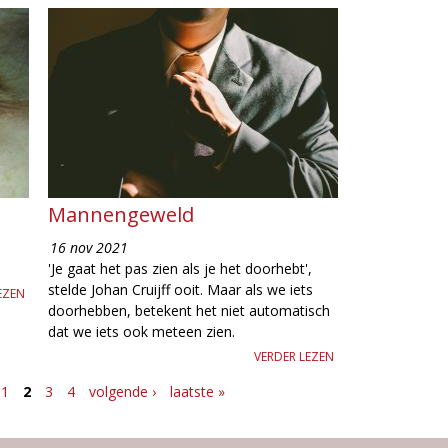
Mannengeweld
16 nov 2021
'Je gaat het pas zien als je het doorhebt',
stelde Johan Cruijff ooit. Maar als we iets
EZEN
doorhebben, betekent het niet automatisch
dat we iets ook meteen zien.
VERDER LEZEN
1
2
3
4
volgende ›
laatste »