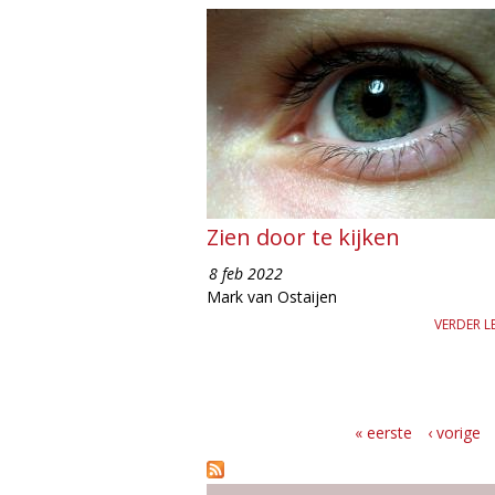
Zien door te kijken
8 feb 2022
Mark van Ostaijen
VERDER L
« eerste
‹ vorige
P
a