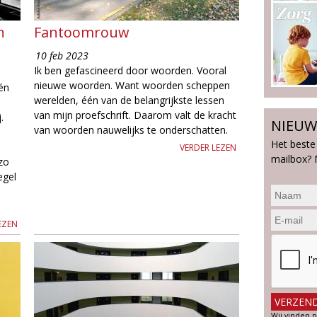
n
Fantoomrouw
10 feb 2023
Ik ben gefascineerd door woorden. Vooral
nieuwe woorden. Want woorden scheppen
én
werelden, één van de belangrijkste lessen
van mijn proefschrift. Daarom valt de kracht
.
NIEUW
van woorden nauwelijks te onderschatten.
Het beste
VERDER LEZEN
mailbox? 
zo
egel
EZEN
Wij vinden p