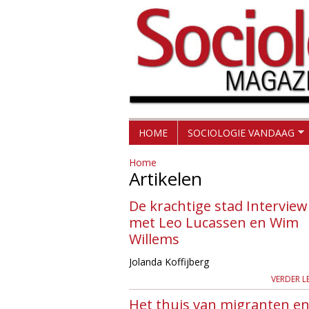
H
S
HOME
SOCIOLOGIE VANDAAG
o
o
Home
o
Artikelen
c
f
De krachtige stad Interview
d
i
met Leo Lucassen en Wim
m
Willems
o
e
Jolanda Koffijberg
l
n
VERDER L
u
o
Het thuis van migranten e