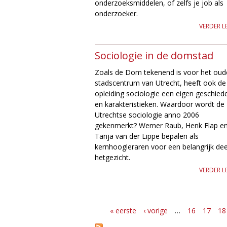
e
onderzoeksmiddelen, of zelfs je job als
onderzoeker.
VERDER L
Sociologie in de domstad
Zoals de Dom tekenend is voor het oud
stadscentrum van Utrecht, heeft ook de
opleiding sociologie een eigen geschied
en karakteristieken. Waardoor wordt de
Utrechtse sociologie anno 2006
gekenmerkt? Werner Raub, Henk Flap e
Tanja van der Lippe bepalen als
kernhoogleraren voor een belangrijk dee
hetgezicht.
VERDER L
« eerste
‹ vorige
…
16
17
18
P