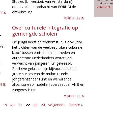
Studies (Universiteit van Amsterdam)
met persoon
onderzocht in opdracht van FORUM de
statement
.
ontwikkeling
EZEN
VERDER LEZEN
Over culturele integratie op
gemengde scholen
e
De jeugd heeft de toekomst, dus ook voor
enis
het dichten van de veelbesproken ‘culturele
kloof’ tussen etnische minderheden en
autochtone Nederlanders wordt veel
n
verwacht van jongeren. En gevreesd.
Positieve geluiden zijn bijvoorbeeld het
l
grote succes van de multiculturele
jongerenzender FunX en welwillende
allochtone rolmodellen zoals rapper Ali B en
EZEN
zangeres Hind.
VERDER LEZEN
19
20
21
22
23
24
volgende ›
laatste »