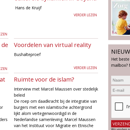
Hans de Kruijf
VERDER LEZEN
EZEN
n de
Voordelen van virtual reality
NIEUW
Bushalteproef
Het beste
mailbox? 
VERDER LEZEN
EZEN
at
Ruimte voor de islam?
Interview met Marcel Maussen over stedelijk
beleid
De roep om daadkracht bij de integratie van
or
burgers met een islamitische achtergrond
lijkt alom vertegenwoordigd in de
ders
Nederlandse samenleving. Marcel Maussen
van het Instituut voor Migratie en Etnische
Wij vinden p