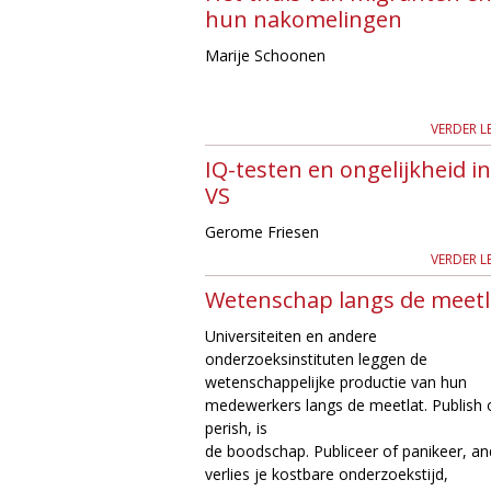
hun nakomelingen
g
Marije Schoonen
i
e
VERDER L
IQ-testen en ongelijkheid i
M
VS
a
Gerome Friesen
VERDER L
g
Wetenschap langs de meetl
a
Universiteiten en andere
z
onderzoeksinstituten leggen de
wetenschappelijke productie van hun
i
medewerkers langs de meetlat. Publish 
perish, is
n
de boodschap. Publiceer of panikeer, an
verlies je kostbare onderzoekstijd,