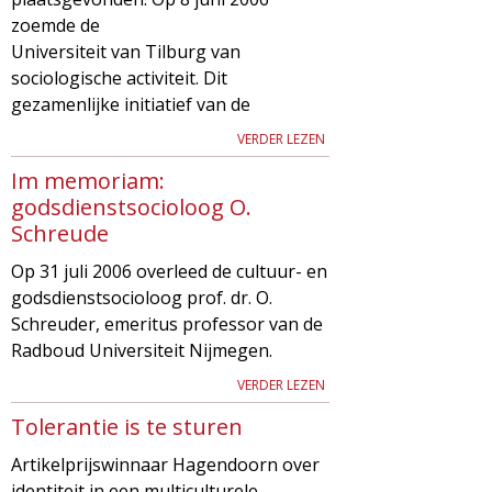
g
zoemde de
Universiteit van Tilburg van
a
sociologische activiteit. Dit
gezamenlijke initiatief van de
z
VERDER LEZEN
i
Im memoriam:
godsdienstsocioloog O.
n
Schreude
e
Op 31 juli 2006 overleed de cultuur- en
godsdienstsocioloog prof. dr. O.
Schreuder, emeritus professor van de
Radboud Universiteit Nijmegen.
VERDER LEZEN
Tolerantie is te sturen
Artikelprijswinnaar Hagendoorn over
identiteit in een multiculturele