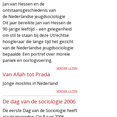
Jan van Hessen en de
d
i
ontstaansgeschiedenis van
m
de Nederlandse jeugdsociologie
o
Dit jaar bereikte Jan van Hessen de
e
90-jarige leeftijd – een gelegenheid
l
n
om stil te staan bij deze Utrechtse
hoogleraar die lange tijd het gezicht
u
o
van de Nederlandse jeugdsociologie
bepaalde. Een portret over morele
g
paniek en oorlogvoering.
i
VERDER LEZEN
Van Allah tot Prada
e
Jonge moslims in Nederland
VERDER LEZEN
M
De dag van de sociologie 2006
a
De eerste Dag van de Sociologie heeft
plaatsgevonden. Op 8 juni 2006