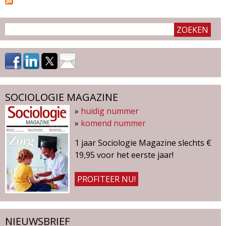
i
n
a
'
s
SOCIOLOGIE MAGAZINE
»
huidig nummer
»
komend nummer
1 jaar Sociologie Magazine slechts €
19,95 voor het eerste jaar!
PROFITEER NU!
NIEUWSBRIEF