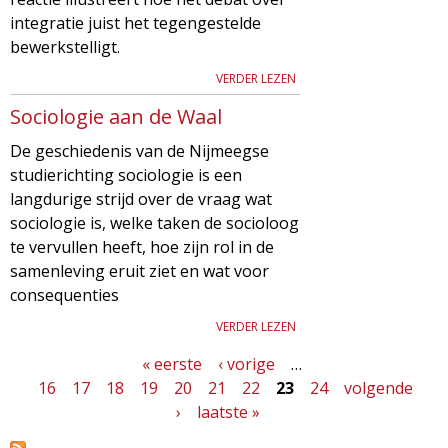
integratie juist het tegengestelde
bewerkstelligt.
VERDER LEZEN
Sociologie aan de Waal
De geschiedenis van de Nijmeegse
studierichting sociologie is een
langdurige strijd over de vraag wat
sociologie is, welke taken de socioloog
te vervullen heeft, hoe zijn rol in de
samenleving eruit ziet en wat voor
consequenties
VERDER LEZEN
« eerste
‹ vorige
…
P
16
17
18
19
20
21
22
23
24
volgende
a
›
laatste »
g